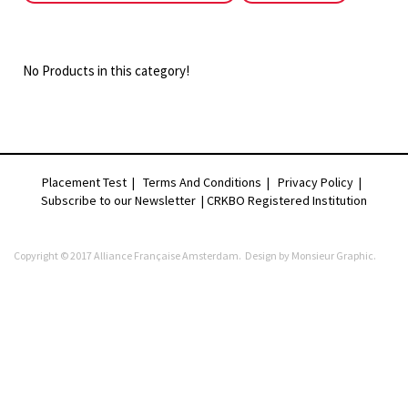
No Products in this category!
Placement Test
|
Terms And Conditions
|
Privacy Policy
|
Subscribe to our Newsletter |
CRKBO Registered Institution
Copyright © 2017 Alliance Française Amsterdam. Design by
Monsieur Graphic
.