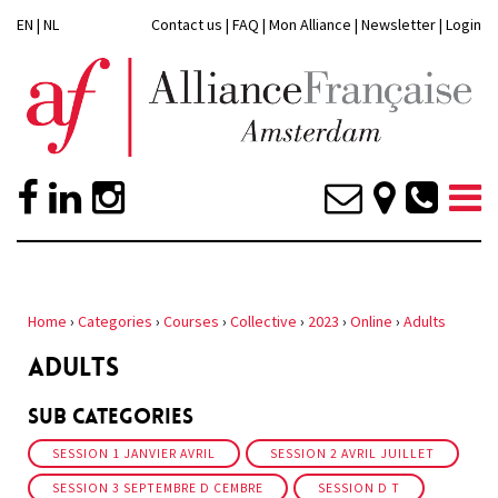
EN
|
NL
Contact us
|
FAQ
|
Mon Alliance
|
Newsletter
|
Login
Home
›
Categories
›
Courses
›
Collective
›
2023
›
Online
›
Adults
ADULTS
Sub Categories
SESSION 1 JANVIER AVRIL
SESSION 2 AVRIL JUILLET
SESSION 3 SEPTEMBRE D CEMBRE
SESSION D T