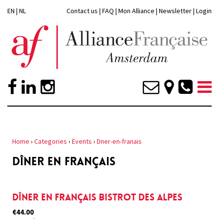
EN
|
NL
Contact us
|
FAQ
|
Mon Alliance
|
Newsletter
|
Login
Home
›
Categories
›
Events
›
Dner-en-franais
DÎNER EN FRANÇAIS
Dîner en français Bistrot des Alpes
€44.00