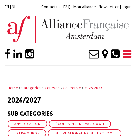
EN
|
NL
Contact us
|
FAQ
|
Mon Alliance
|
Newsletter
|
Login
Home
›
Categories
›
Courses
›
Collective
›
2026-2027
2026/2027
Sub Categories
ANY LOCATION
ÉCOLE VINCENT VAN GOGH
EXTRA-MUROS
INTERNATIONAL FRENCH SCHOOL